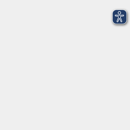
Aus der Praxis des Waldorfschul-Unterrichts
(Workshop)
Sa. 17.10.2026 11:00 Uhr
Team Freie Waldorfschule Erlangen
Kursnummer 26W250151
Einzigartige Motive mit Monotypie
Sa. 14.11.2026 10:00 Uhr
vhs Fürth
Kursnummer 26W332127