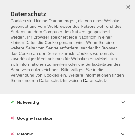
×
Datenschutz
Cookies sind kleine Datenmengen, die von einer Website
gesendet und vom Webbrowser des Nutzers während des
Surfens auf dem Computer des Nutzers gespeichert
Skip to main content
werden. Ihr Browser speichert jede Nachricht in einer
kleinen Datei, die Cookie genannt wird. Wenn Sie eine
weitere Seite vom Server anfordern, sendet Ihr Browser
das Cookie an den Server zurück. Cookies wurden als
zuverlässiger Mechanismus für Websites entwickelt, um
sich Informationen zu merken oder die Surfaktivitäten des
Benutzers aufzuzeichnen. Bitte willigen Sie in die
Ergebnisse filtern
Verwendung von Cookies ein. Weitere Informationen finden
Sie in unseren Datenschutzhinweisen.
Datenschutz
Integration allgemein (KURS 94)
Notwendig
Mo. 12.01.2026 08:30 Uhr
Gabriele Buda
Google-Translate
Lilli Schenke
Kursnummer 25W601940
Matomo