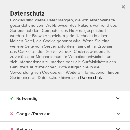
×
Datenschutz
Cookies sind kleine Datenmengen, die von einer Website
gesendet und vom Webbrowser des Nutzers während des
Surfens auf dem Computer des Nutzers gespeichert
Skip to main content
werden. Ihr Browser speichert jede Nachricht in einer
kleinen Datei, die Cookie genannt wird. Wenn Sie eine
Unser Programm für das
weitere Seite vom Server anfordern, sendet Ihr Browser
Frühjahr-/Sommersemester 2026 als PDF
das Cookie an den Server zurück. Cookies wurden als
zuverlässiger Mechanismus für Websites entwickelt, um
sich Informationen zu merken oder die Surfaktivitäten des
Semesterthema: Handwerk
Benutzers aufzuzeichnen. Bitte willigen Sie in die
Verwendung von Cookies ein. Weitere Informationen finden
Hier können Sie das aktuelle Programm als PDF-Datei
Sie in unseren Datenschutzhinweisen.
Datenschutz
herunterladen. Die PDF-Dateien sind nicht barrierefrei,
wurden aber aus Servicegründen hier eingestellt.
Notwendig
Zur Anzeige der Dateien benötigen Sie z.B. den
kostenlosen Adobe Reader.
Google-Translate
Auf der
Startseite
finden Sie Aktuelles und über
Programm
können Sie unsere Kurs übersichtlich nach
Matomo