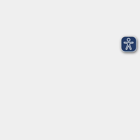
►
Telefonzeiten
Social Media
►
Facebook
►
Instagram
►
Newsletter
Anfahrt
►
Anfahrt