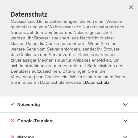
×
Datenschutz
Cookies sind kleine Datenmengen, die von einer Website
gesendet und vom Webbrowser des Nutzers während des
Surfens auf dem Computer des Nutzers gespeichert
Skip to main content
You are here:
werden. Ihr Browser speichert jede Nachricht in einer
Services
Vermietungen
kleinen Datei, die Cookie genannt wird. Wenn Sie eine
weitere Seite vom Server anfordern, sendet Ihr Browser
das Cookie an den Server zurück. Cookies wurden als
zuverlässiger Mechanismus für Websites entwickelt, um
sich Informationen zu merken oder die Surfaktivitäten des
Benutzers aufzuzeichnen. Bitte willigen Sie in die
Verwendung von Cookies ein. Weitere Informationen finden
Sie in unseren Datenschutzhinweisen.
Datenschutz
Raumvermietungen
Notwendig
Raumvermietungen sind bis auf Weiteres nicht möglich.
Google-Translate
Vermietungen, die bisher angenommen wurden, werden
Matomo