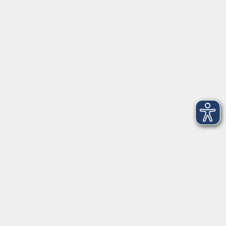
►
Telefonzeiten
Social Media
►
Facebook
►
Instagram
►
Newsletter
Anfahrt
►
Anfahrt