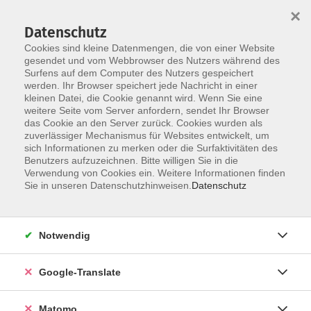
×
Datenschutz
Cookies sind kleine Datenmengen, die von einer Website
gesendet und vom Webbrowser des Nutzers während des
Surfens auf dem Computer des Nutzers gespeichert
Skip to main content
You are here:
werden. Ihr Browser speichert jede Nachricht in einer
Programm
Sprachen
Einbürgerung
kleinen Datei, die Cookie genannt wird. Wenn Sie eine
weitere Seite vom Server anfordern, sendet Ihr Browser
das Cookie an den Server zurück. Cookies wurden als
zuverlässiger Mechanismus für Websites entwickelt, um
FAQ
sich Informationen zu merken oder die Surfaktivitäten des
Benutzers aufzuzeichnen. Bitte willigen Sie in die
Verwendung von Cookies ein. Weitere Informationen finden
Sie in unseren Datenschutzhinweisen.
Datenschutz
Weitere Ansprechpartner*innen
Notwendig
Impressum
AGB
Google-Translate
Datenschutzerklärung
Datenschutzhinweise zur Anmeldung
Matomo