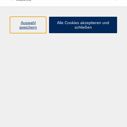
Barrierefreiheitserklärung
Auswahl
Alle Cookies akzeptieren und
speichern
schließen
Volkshochschule Erlangen
Friedrichstr. 19-21
91054 Erlangen
Kontakt
09131 86 - 2668
Fax: 09131 86 - 2702
►
E-Mail
►
Kontaktformular
►
Öffnungszeiten
►
Telefonzeiten