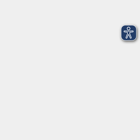
Kontakt
09131 86 - 2668
Fax: 09131 86 - 2702
►
E-Mail
►
Kontaktformular
►
Öffnungszeiten
►
Telefonzeiten
Social Media
►
Facebook