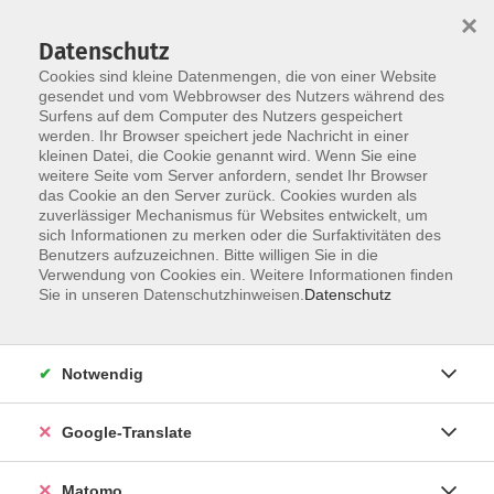
×
Datenschutz
Cookies sind kleine Datenmengen, die von einer Website
gesendet und vom Webbrowser des Nutzers während des
Surfens auf dem Computer des Nutzers gespeichert
Skip to main content
You are here:
werden. Ihr Browser speichert jede Nachricht in einer
Über uns
vhs Orte
Café im Rückerthof
kleinen Datei, die Cookie genannt wird. Wenn Sie eine
weitere Seite vom Server anfordern, sendet Ihr Browser
das Cookie an den Server zurück. Cookies wurden als
Café im Rückerthof Hardtherzlich
zuverlässiger Mechanismus für Websites entwickelt, um
sich Informationen zu merken oder die Surfaktivitäten des
Benutzers aufzuzeichnen. Bitte willigen Sie in die
Verwendung von Cookies ein. Weitere Informationen finden
Das Café hat
Montag bis Mittwoch von 9:30 bis 16:00 Uhr,
Sie in unseren Datenschutzhinweisen.
Datenschutz
Donnerstag und Freitag von 10:00 bis 22:00 Uhr
(Sonderöffnungszeiten in Ferien und an Feiertagen)
geöffnet.
Notwendig
Im Angebot: Kleinigkeiten wie Kardamom Knoten,
Hörnchen, Kuchen und frisches Obst – auch auf die Hand.
Google-Translate
Dazu Heiß- und Kaltgetränke wie Kaffee, frisch
aufgebrühten Tee und selbstgemachte Limonaden.
Matomo