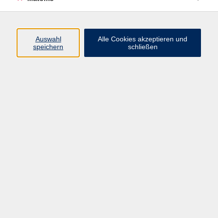
Auswahl
Alle Cookies akzeptieren und
speichern
schließen
Finanzbuchführung 2 – Xpert Business (Online-
Kurs) Sommerkurs
Di. 28.07.2026 18:30 Uhr
Fachdozent*in von Xpert Business LernNetz
Kursnummer 26S412032
Finanzbuchführung mit Datev – Xpert Business
(Online-Kurs) Sommerkurs
Di. 28.07.2026 18:30 Uhr
Fachdozent*in von Xpert Business LernNetz