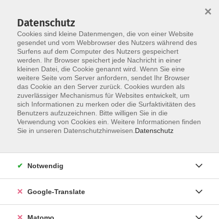
×
Datenschutz
Cookies sind kleine Datenmengen, die von einer Website
gesendet und vom Webbrowser des Nutzers während des
Surfens auf dem Computer des Nutzers gespeichert
Skip to main content
You are here:
werden. Ihr Browser speichert jede Nachricht in einer
Programm
Online-Angebote
kleinen Datei, die Cookie genannt wird. Wenn Sie eine
weitere Seite vom Server anfordern, sendet Ihr Browser
das Cookie an den Server zurück. Cookies wurden als
Unsere Online-Angebote
zuverlässiger Mechanismus für Websites entwickelt, um
sich Informationen zu merken oder die Surfaktivitäten des
Benutzers aufzuzeichnen. Bitte willigen Sie in die
Verwendung von Cookies ein. Weitere Informationen finden
Ergebnisse filtern
Sie in unseren Datenschutzhinweisen.
Datenschutz
Finanzbuchführung 1 – Xpert Business (Online-
Notwendig
Kurs) Sommerkurs
Di. 28.07.2026 18:30 Uhr
Google-Translate
Fachdozent*in von Xpert Business LernNetz
Kursnummer 26S412031
Matomo