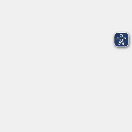
Mi. 30.09.2026 18:00 Uhr
vhs StarnbergAmmersee
Kursnummer 26W401338
KI-Protokolle: Künstliche Intelligenz als Helfer
(Online-Kurs)
Mi. 02.12.2026 17:30 Uhr
Robin Weniger
Kursnummer 26W401342
KI trifft PowerPoint: Künstliche Intelligenz für
Präsentationen (Online)