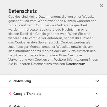
×
Datenschutz
Cookies sind kleine Datenmengen, die von einer Website
gesendet und vom Webbrowser des Nutzers während des
Surfens auf dem Computer des Nutzers gespeichert
Skip to main content
werden. Ihr Browser speichert jede Nachricht in einer
kleinen Datei, die Cookie genannt wird. Wenn Sie eine
weitere Seite vom Server anfordern, sendet Ihr Browser
das Cookie an den Server zurück. Cookies wurden als
zuverlässiger Mechanismus für Websites entwickelt, um
sich Informationen zu merken oder die Surfaktivitäten des
Benutzers aufzuzeichnen. Bitte willigen Sie in die
Verwendung von Cookies ein. Weitere Informationen finden
Sie in unseren Datenschutzhinweisen.
Datenschutz
Sie sind hier:
Gesundheit & Ernährung
Persönlichkeitsentwicklung und Psychologie
Notwendig
Persönlichkeitsentwicklung und Psychologie
Google-Translate
Von Gefühlsstürmen bis Rückzug – Regulation
bei Kindern stärken (Online-Vortrag)
Matomo