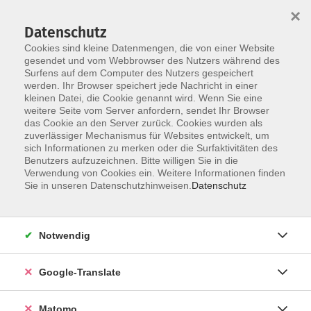
×
Datenschutz
Cookies sind kleine Datenmengen, die von einer Website
gesendet und vom Webbrowser des Nutzers während des
Surfens auf dem Computer des Nutzers gespeichert
Skip to main content
werden. Ihr Browser speichert jede Nachricht in einer
kleinen Datei, die Cookie genannt wird. Wenn Sie eine
weitere Seite vom Server anfordern, sendet Ihr Browser
das Cookie an den Server zurück. Cookies wurden als
zuverlässiger Mechanismus für Websites entwickelt, um
sich Informationen zu merken oder die Surfaktivitäten des
Benutzers aufzuzeichnen. Bitte willigen Sie in die
Verwendung von Cookies ein. Weitere Informationen finden
Sie in unseren Datenschutzhinweisen.
Datenschutz
Sie sind hier:
Gesellschaft
Pädagogik und Elternbildung
Notwendig
Online-Angebote für Eltern und päd.
Fachkräfte
Google-Translate
Gelassen bleiben, wenn Kinder uns an unsere
Matomo