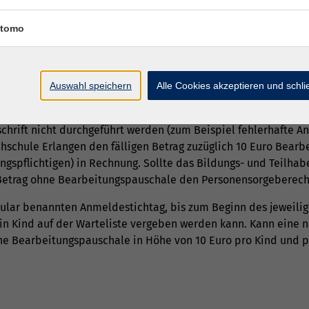
w. erhoben. In begründeten Einzelfällen (beispielsweise bei K
tomo
gesehen werden.
n für folgende Fälle Bearbeitungspauschalen erhoben:
 wird zusätzlich zum Entgelt eine Verwaltungspauschale in H
Auswahl speichern
Alle Cookies akzeptieren und schl
chrift nicht durchgeführt werden (zum Beispiel fehlerhafte 
hschule Erlangen den fälligen Betrag zuzüglich 10 Euro Bear
ungspflichtigen) in Rechnung. Sollte das Bildungs- und Teilh
 Betrag ohne Bearbeitungspauschale den Personensorgeberech
lar benannten Anmeldestichtag, bis zum Beginn des jeweilig
 ein Kind auf der Warteliste vergeben werden kann. Kann eine
ne Bearbeitungspauschale in Höhe von 10 Euro pro Kind und 