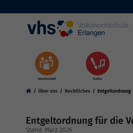
Skip to main content
Gesellschaft
Kultur
You are here:
Über uns
Rechtliches
Entgeltordnung
Entgeltordnung für die 
Stand: März 2026