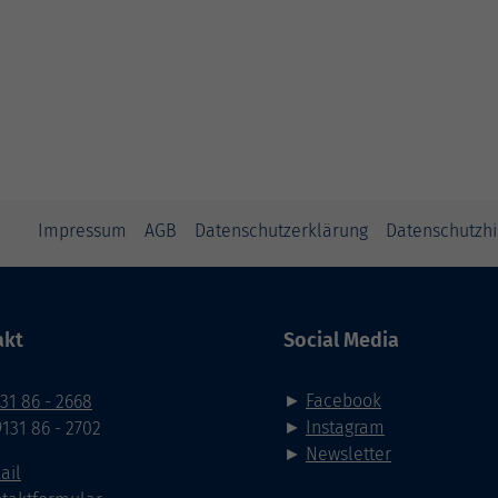
Impressum
AGB
Datenschutzerklärung
Datenschutzh
akt
Social Media
►
Facebook
31 86 - 2668
►
Instagram
9131 86 - 2702
►
Newsletter
ail