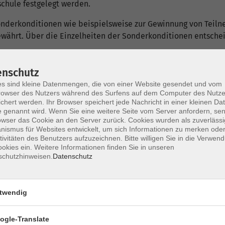
schule festgelegt werden.
Sonderkonditionen wie beispielsweise zur Gewinnung von Tei
 gewährt. Über die Einzelheiten der Sonderkonditionen entsche
 vorher benannten Regelungen erfasst werden, entscheidet die
enschutz
s sind kleine Datenmengen, die von einer Website gesendet und vom
owser des Nutzers während des Surfens auf dem Computer des Nutze
chert werden. Ihr Browser speichert jede Nachricht in einer kleinen Dat
 genannt wird. Wenn Sie eine weitere Seite vom Server anfordern, se
achsenenbildung Bearbeitungspauschalen erhoben:
owser das Cookie an den Server zurück. Cookies wurden als zuverlässi
ismus für Websites entwickelt, um sich Informationen zu merken oder
iner Veranstaltung, ohne eingeschrieben zu sein, nicht zuläss
tivitäten des Benutzers aufzuzeichnen. Bitte willigen Sie in die Verwen
che Anmeldung vorzunehmen und das Teilnehmerentgelt zuzügli
okies ein. Weitere Informationen finden Sie in unseren
schutzhinweisen.
Datenschutz
tverfahren oder Girokarte nicht durchgeführt werden, wird auf 
 denn, es handelt sich um eine Person, die nach § 2 eine Ermä
twendig
ogle-Translate
st ohne Benennung von Gründen bis sieben Tage vor Veranstaltu