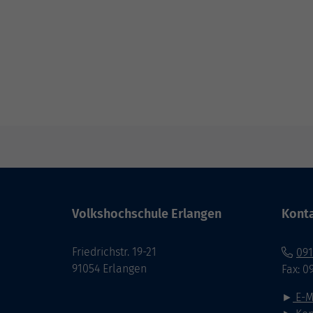
Volkshochschule Erlangen
Kont
Friedrichstr. 19-21
091
91054 Erlangen
Fax: 0
►
E-M