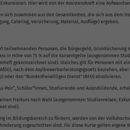
d Exkursionen. Hier wird von der Assistenzkraft eine Aufwand
zen sich zusammen aus den Gesamtkosten, die sich aus dem Ho
ng, Catering, Versicherung, Material, Ausflüge) ergeben.
hrt teilnehmenden Personen, die Bürgergeld, Grundsicherung n
ass in Höhe von 75 % auf die Kursentgelte (ausgenommen Studi
mheft gekennzeichnet sind). Gleiches gilt für Personen mit e
öG), nach dem Asylbewerberleistungsgesetz beziehen, aber auc
FÖJ) oder den "Bundesfreiwilligen Dienst" (BFD) absolvieren.
„Au-Pair“, Schüler*innen, Studierende und Auszubildende, erh
 einen Freikurs nach Wahl (ausgenommen Studienreisen, Exkur
et sind).
ng im Bildungsbereich zu fördern, werden von der Volkshochs
ehinderung zugeschnitten sind. Für diese Kurse gelten eigen