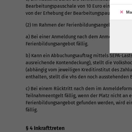
Bearbeitungspauschale von 10 Euro einbehalten bz
Ma
von der Erhebung der Bearbeitungspauschale ab
(2) Im Rahmen der Ferienbildungsangebote werde
a) Bei einer Anmeldung nach dem Anmeldestichtag
Ferienbildungsangebot fällig.
b) Kann ein Abbuchungsauftrag mittels SEPA-Lasts
ausreichende Kontendeckung), stellt die Volkshoc
(abhängig vom jeweiligen Kreditinstitut des Zahl
enthalten, stellt die vhs den noch ausstehenden
c) Bei einem Rücktritt nach dem im Anmeldeformu
Teilnahmeentgelt fällig, wenn der Platz nicht an
Ferienbildungsangebot gefunden werden, wird ei
fällig.
§ 4 Inkrafttreten