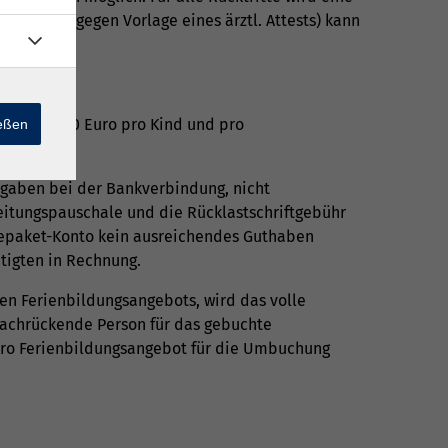
rankheit gegen Vorlage eines ärztl. Attests) kann
öhe von 20 Euro pro Kind und pro
ießen
Angaben bei der Bankverbindung, nicht
beitungspauschale und die Rücklastschriftgebühr
abepaket-Konto kein ausreichendes Guthaben
tigten in Rechnung.
en Ferienbildungsangebots, wird das volle
 nachrückende Person für das gebuchte
pro Ferienbildungsangebot für die Umbuchung