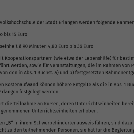
r Volkshochschule der Stadt Erlangen werden folgende Rahme
o bis 15 Euro
seinheit à 90 Minuten 4,80 Euro bis 36 Euro
mit Kooperationspartnern (wie etwa der Lebenshilfe) für best
ührt werden, sowie für Veranstaltungen, die im Rahmen von Pr
von den in Abs. 1 Buchst. a) und b) festgesetzten Rahmenent
n Kostenaufwand können höhere Entgelte als die in Abs. 1 Bu
Erlangen festgelegt werden.
rt die Teilnahme an Kursen, deren Unterrichtseinheiten bereit
h genommenen Unterrichtseinheiten erhoben.
en „B“ in ihrem Schwerbehindertenausweis führen, sind dazu b
icht zu den teilnehmenden Personen, sie hat für die Begleitun