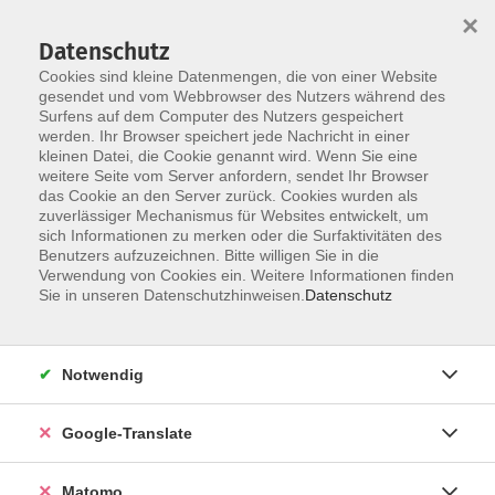
×
Datenschutz
Cookies sind kleine Datenmengen, die von einer Website
gesendet und vom Webbrowser des Nutzers während des
Surfens auf dem Computer des Nutzers gespeichert
Skip to main content
You are here:
werden. Ihr Browser speichert jede Nachricht in einer
Programm
Integration
Integrationskurse
kleinen Datei, die Cookie genannt wird. Wenn Sie eine
weitere Seite vom Server anfordern, sendet Ihr Browser
das Cookie an den Server zurück. Cookies wurden als
Integrationskurse
zuverlässiger Mechanismus für Websites entwickelt, um
sich Informationen zu merken oder die Surfaktivitäten des
Benutzers aufzuzeichnen. Bitte willigen Sie in die
Verwendung von Cookies ein. Weitere Informationen finden
An der vhs Erlangen gibt es allgemeine Integrationskurse
Sie in unseren Datenschutzhinweisen.
Datenschutz
in Voll- und Teilzeit sowie spezielle Kurse (je nach
Bedarf).
Notwendig
Weitere und ausführlichere Informationen finden Sie
unter:
Google-Translate
www.bamf.de
Matomo