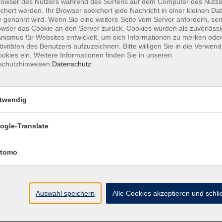
owser des Nutzers während des Surfens auf dem Computer des Nutze
ter als Kooperationspartnerin von Schulen und bei Bedarf vo
chert werden. Ihr Browser speichert jede Nachricht in einer kleinen Dat
 genannt wird. Wenn Sie eine weitere Seite vom Server anfordern, se
owser das Cookie an den Server zurück. Cookies wurden als zuverlässi
ismus für Websites entwickelt, um sich Informationen zu merken oder
tivitäten des Benutzers aufzuzeichnen. Bitte willigen Sie in die Verwen
lgt ausschließlich und unmittelbar gemeinnützige Zwecke im 
okies ein. Weitere Informationen finden Sie in unseren
der Volkshochschule ist die Förderung von Volks- und Berufsbil
schutzhinweisen.
Datenschutz
 Zwecke.
dere durch Vorträge, Kurse und andere Veranstaltungen wissen
twendig
 4 Nr. 23 UStG.
ür satzungsgemäße Zwecke verwendet werden. Es darf keine Pe
ogle-Translate
tnismäßig hohe Zuwendungen oder Vergütungen begünstigt wer
tomo
gfall steuerbegünstigter Zwecke erhält die Stadt Erlangen ni
 zurück. Das restliche Vermögen der Volkshochschule fällt an
r kirchliche Zwecke zu verwenden hat.
Auswahl speichern
Alle Cookies akzeptieren und schl