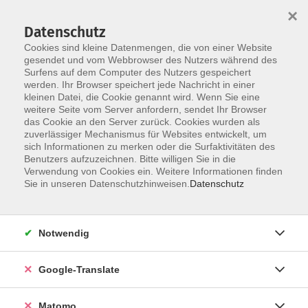
×
Datenschutz
Cookies sind kleine Datenmengen, die von einer Website
gesendet und vom Webbrowser des Nutzers während des
Surfens auf dem Computer des Nutzers gespeichert
Skip to main content
werden. Ihr Browser speichert jede Nachricht in einer
kleinen Datei, die Cookie genannt wird. Wenn Sie eine
weitere Seite vom Server anfordern, sendet Ihr Browser
das Cookie an den Server zurück. Cookies wurden als
zuverlässiger Mechanismus für Websites entwickelt, um
sich Informationen zu merken oder die Surfaktivitäten des
Benutzers aufzuzeichnen. Bitte willigen Sie in die
Verwendung von Cookies ein. Weitere Informationen finden
Sie in unseren Datenschutzhinweisen.
Datenschutz
Sie sind hier:
Gesellschaft
Pädagogik und Elternbildung
Notwendig
Online-Angebote für Eltern und päd.
Fachkräfte
Google-Translate
Grundschulkinder – Immer derselbe Streit?
Matomo