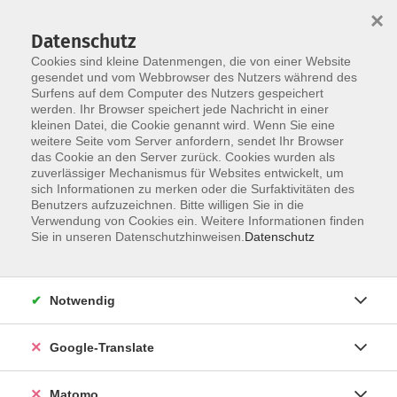
×
Datenschutz
Cookies sind kleine Datenmengen, die von einer Website
gesendet und vom Webbrowser des Nutzers während des
Surfens auf dem Computer des Nutzers gespeichert
Skip to main content
werden. Ihr Browser speichert jede Nachricht in einer
kleinen Datei, die Cookie genannt wird. Wenn Sie eine
weitere Seite vom Server anfordern, sendet Ihr Browser
das Cookie an den Server zurück. Cookies wurden als
zuverlässiger Mechanismus für Websites entwickelt, um
sich Informationen zu merken oder die Surfaktivitäten des
Benutzers aufzuzeichnen. Bitte willigen Sie in die
Ergebnisse filtern
Verwendung von Cookies ein. Weitere Informationen finden
Sie in unseren Datenschutzhinweisen.
Datenschutz
mehr laden
Notwendig
Keine passenden Kurse gefunden.
Google-Translate
mehr laden
Matomo