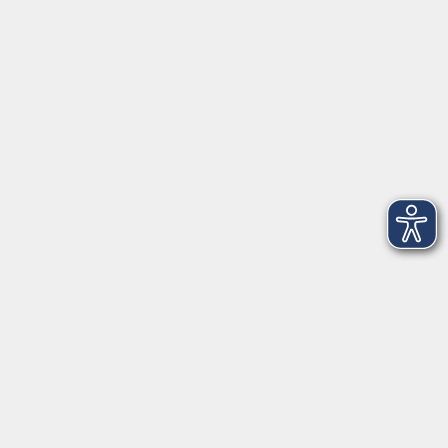
►
Telefonzeiten
Social Media
►
Facebook
►
Instagram
►
Newsletter
Anfahrt
►
Anfahrt