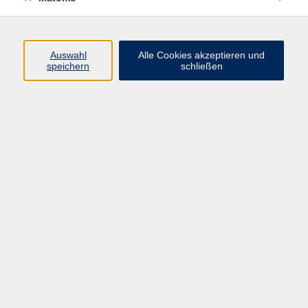
Kurse
Auswahl
Alle Cookies akzeptieren und
speichern
schließen
Beruf & Digitales
Gesellschaft
Gesundheit & Ernährung
Integration
Kultur
Sprachen
Impressum
AGB