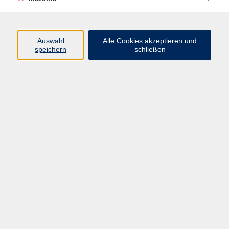
Kursnummer 26W411201
Auswahl
Alle Cookies akzeptieren und
speichern
schließen
Vorbereitende Buchführung - online
Do. 17.09.2026 20:00 Uhr
vhs Filderstadt
Kursnummer 26W411300
Einstieg in die Finanzbuchhaltung- online
Di. 20.10.2026 18:00 Uhr
vhs Filderstadt