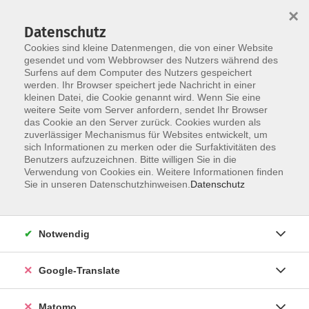
×
Datenschutz
Cookies sind kleine Datenmengen, die von einer Website
gesendet und vom Webbrowser des Nutzers während des
Surfens auf dem Computer des Nutzers gespeichert
Skip to main content
werden. Ihr Browser speichert jede Nachricht in einer
kleinen Datei, die Cookie genannt wird. Wenn Sie eine
weitere Seite vom Server anfordern, sendet Ihr Browser
das Cookie an den Server zurück. Cookies wurden als
zuverlässiger Mechanismus für Websites entwickelt, um
sich Informationen zu merken oder die Surfaktivitäten des
Benutzers aufzuzeichnen. Bitte willigen Sie in die
Ergebnisse filtern
Verwendung von Cookies ein. Weitere Informationen finden
Sie in unseren Datenschutzhinweisen.
Datenschutz
mehr laden
Notwendig
Lokale Suchmaschinenoptimierung (SEO) und
Online-Sichtbarkeit
Google-Translate
Sa. 21.11.2026 13:00 Uhr
vhs Straubing
Matomo