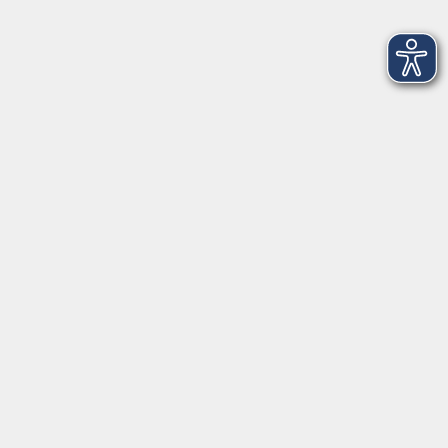
Stärken erkennen und den eigenen Lebenslauf
erfolgreich gestalten (Online-Vortrag)
Mo. 09.11.2026 18:00 Uhr
Kerstin Brunner
Kursnummer 26W431243
Einstufungstest Integration
Di. 15.09.2026 14:00 Uhr
Zuheir Elia
Lilli Schenke
Kursnummer 26W601205