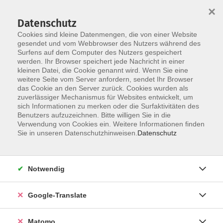
×
Datenschutz
Cookies sind kleine Datenmengen, die von einer Website
gesendet und vom Webbrowser des Nutzers während des
Surfens auf dem Computer des Nutzers gespeichert
Skip to main content
werden. Ihr Browser speichert jede Nachricht in einer
kleinen Datei, die Cookie genannt wird. Wenn Sie eine
weitere Seite vom Server anfordern, sendet Ihr Browser
das Cookie an den Server zurück. Cookies wurden als
zuverlässiger Mechanismus für Websites entwickelt, um
sich Informationen zu merken oder die Surfaktivitäten des
Benutzers aufzuzeichnen. Bitte willigen Sie in die
Ergebnisse filtern
Verwendung von Cookies ein. Weitere Informationen finden
Sie in unseren Datenschutzhinweisen.
Datenschutz
mehr laden
Notwendig
Keine passenden Kurse gefunden.
Google-Translate
mehr laden
Matomo