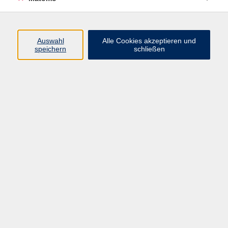
Kurse
Auswahl
Alle Cookies akzeptieren und
speichern
schließen
Beruf & Digitales
Gesellschaft
Gesundheit & Ernährung
Integration
Kultur
Sprachen
Impressum
AGB