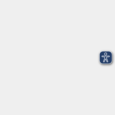
►
Telefonzeiten
Social Media
►
Facebook
►
Instagram
►
Newsletter
Anfahrt
►
Anfahrt