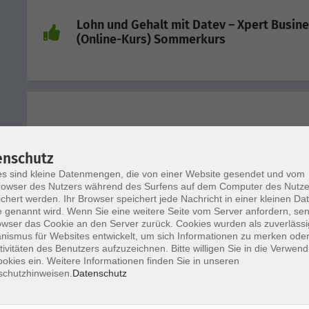
Lohn und Gehalt mit Datev – Xpert Busin
(Online-Kurs) Sommerkurs
Einstufungstest Integrationskurse
enschutz
s sind kleine Datenmengen, die von einer Website gesendet und vom
owser des Nutzers während des Surfens auf dem Computer des Nutze
chert werden. Ihr Browser speichert jede Nachricht in einer kleinen Dat
 genannt wird. Wenn Sie eine weitere Seite vom Server anfordern, se
owser das Cookie an den Server zurück. Cookies wurden als zuverlässi
ismus für Websites entwickelt, um sich Informationen zu merken oder
Einstufungstest Integrationskurse
tivitäten des Benutzers aufzuzeichnen. Bitte willigen Sie in die Verwen
okies ein. Weitere Informationen finden Sie in unseren
schutzhinweisen.
Datenschutz