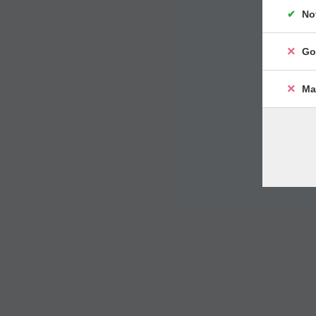
No
Go
Ma