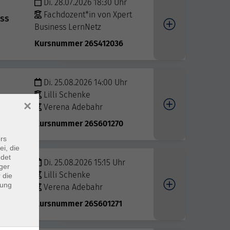
Di. 28.07.2026 18:30 Uhr
Fachdozent*in von Xpert
ess
Business LernNetz
Kursnummer 26S412036
Di. 25.08.2026 14:00 Uhr
Lilli Schenke
×
Verena Adebahr
Kursnummer 26S601270
rs
ei, die
ndet
Di. 25.08.2026 15:15 Uhr
ger
Lilli Schenke
 die
dung
Verena Adebahr
Kursnummer 26S601271