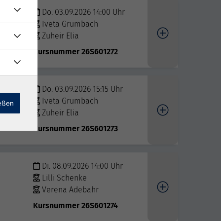
Do. 03.09.2026 14:00 Uhr
Iveta Grumbach
Zuheir Elia
Kursnummer 26S601272
Do. 03.09.2026 15:15 Uhr
Iveta Grumbach
ießen
Zuheir Elia
Kursnummer 26S601273
Di. 08.09.2026 14:00 Uhr
Lilli Schenke
Verena Adebahr
Kursnummer 26S601274