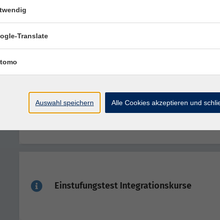
twendig
Einstufungstest Integrationskurse
ogle-Translate
tomo
Auswahl speichern
Alle Cookies akzeptieren und schl
Einstufungstest Integrationskurse
Einstufungstest Integrationskurse