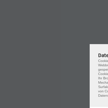
Dat
Cookie
Webbr
gespei
Cookie
Ihr Br
Mechan
Surfak
von Co
Daten