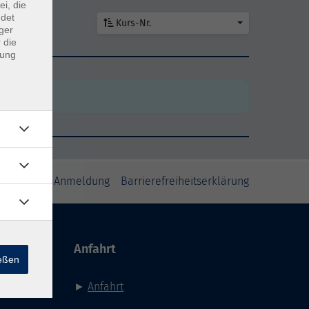
ei, die
ndet
Kurs-Nr.
ger
 die
dung
den
den
inweise zur Anmeldung
Barrierefreiheitserklärung
Anfahrt
ießen
►
Anfahrt