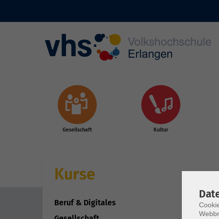
Skip to main content
Gesellschaft
Kultur
Kurse
Dat
Beruf & Digitales
Cookie
Webbr
Gesellschaft