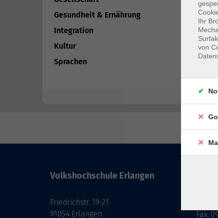
gespei
Cookie
Gesundheit & Ernährung
Ihr Br
Mechan
Integration
Surfak
Kultur
von Co
Daten
Sprachen
No
Go
Ma
Volkshochschule Erlangen
Kont
Friedrichstr. 19-21
091
91054 Erlangen
Fax: 0