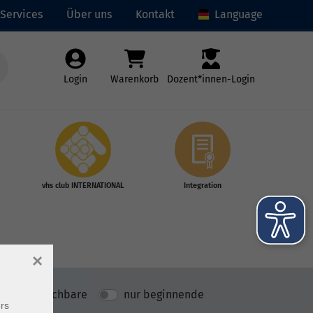
Services
Über uns
Kontakt
Language
Login
Warenkorb
Dozent*innen-Login
vhs club INTERNATIONAL
Integration
×
nur buchbare
nur beginnende
rs