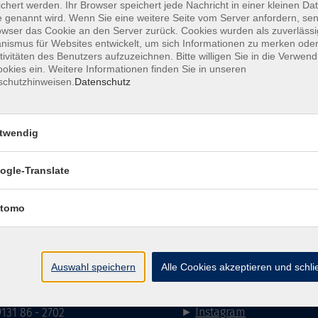
chert werden. Ihr Browser speichert jede Nachricht in einer kleinen Dat
 genannt wird. Wenn Sie eine weitere Seite vom Server anfordern, se
owser das Cookie an den Server zurück. Cookies wurden als zuverlässi
ismus für Websites entwickelt, um sich Informationen zu merken oder
tivitäten des Benutzers aufzuzeichnen. Bitte willigen Sie in die Verwen
mehr la
okies ein. Weitere Informationen finden Sie in unseren
schutzhinweisen.
Datenschutz
Keine passenden Kurse gefunden.
twendig
mehr la
ogle-Translate
Impressum
AGB
Datenschutzerklärung
Datenschutzh
tomo
akt
Social Media
Auswahl speichern
Alle Cookies akzeptieren und schl
►
Facebook
31 86 - 2668
►
Instagram
9131 86 - 2702