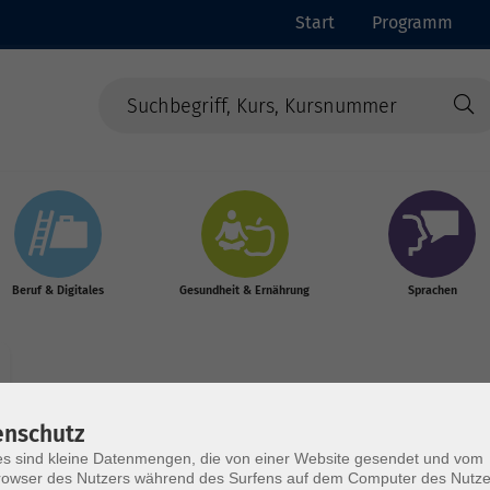
Start
Programm
Beruf & Digitales
Gesundheit & Ernährung
Sprachen
enschutz
s sind kleine Datenmengen, die von einer Website gesendet und vom
Wochentage
Tageszeit
owser des Nutzers während des Surfens auf dem Computer des Nutze