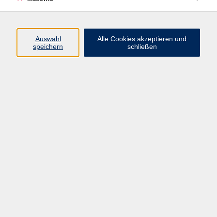
Kurse
Auswahl
Alle Cookies akzeptieren und
speichern
schließen
Beruf & Digitales
Gesellschaft
Gesundheit & Ernährung
Integration
Kultur
Sprachen
Impressum
AGB