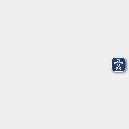
►
Telefonzeiten
Social Media
►
Facebook
►
Instagram
►
Newsletter
Anfahrt
►
Anfahrt