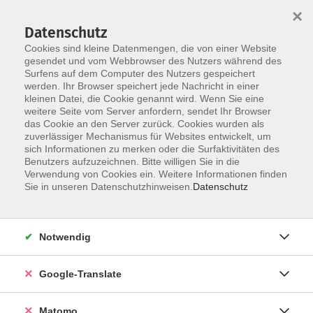
×
Datenschutz
Cookies sind kleine Datenmengen, die von einer Website
gesendet und vom Webbrowser des Nutzers während des
Surfens auf dem Computer des Nutzers gespeichert
Skip to main content
werden. Ihr Browser speichert jede Nachricht in einer
kleinen Datei, die Cookie genannt wird. Wenn Sie eine
weitere Seite vom Server anfordern, sendet Ihr Browser
das Cookie an den Server zurück. Cookies wurden als
zuverlässiger Mechanismus für Websites entwickelt, um
sich Informationen zu merken oder die Surfaktivitäten des
Benutzers aufzuzeichnen. Bitte willigen Sie in die
Ergebnisse filtern
Verwendung von Cookies ein. Weitere Informationen finden
Sie in unseren Datenschutzhinweisen.
Datenschutz
mehr laden
Notwendig
Keine passenden Kurse gefunden.
Google-Translate
mehr laden
Matomo