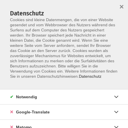
×
Datenschutz
Cookies sind kleine Datenmengen, die von einer Website
gesendet und vom Webbrowser des Nutzers während des
Surfens auf dem Computer des Nutzers gespeichert
Skip to main content
werden. Ihr Browser speichert jede Nachricht in einer
kleinen Datei, die Cookie genannt wird. Wenn Sie eine
weitere Seite vom Server anfordern, sendet Ihr Browser
das Cookie an den Server zurück. Cookies wurden als
zuverlässiger Mechanismus für Websites entwickelt, um
sich Informationen zu merken oder die Surfaktivitäten des
Benutzers aufzuzeichnen. Bitte willigen Sie in die
Ergebnisse filtern
Verwendung von Cookies ein. Weitere Informationen finden
Sie in unseren Datenschutzhinweisen.
Datenschutz
mehr laden
Notwendig
Keine passenden Kurse gefunden.
Google-Translate
mehr laden
Matomo