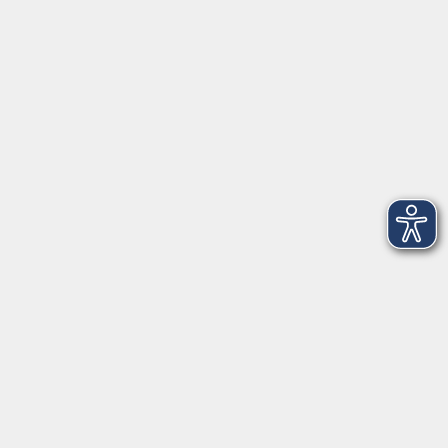
►
Telefonzeiten
Social Media
►
Facebook
►
Instagram
►
Newsletter
Anfahrt
►
Anfahrt