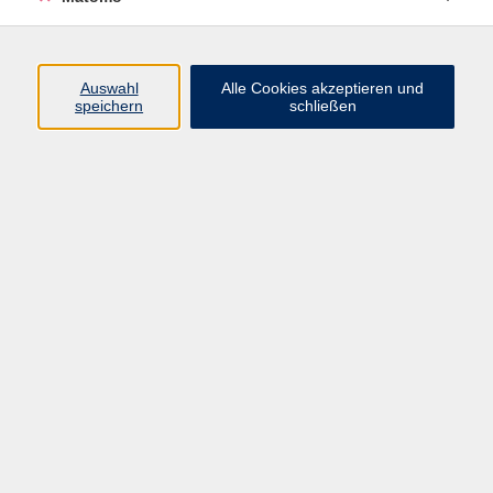
Kurse
Auswahl
Alle Cookies akzeptieren und
speichern
schließen
Beruf & Digitales
Gesellschaft
Gesundheit & Ernährung
Integration
Kultur
Sprachen
Impressum
AGB