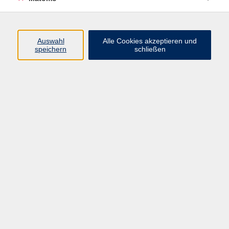
Studium generale
Im Studium generale der vhs Erlangen findet seit
über zehn Jahren jedes Semester ein politischer,
Auswahl
Alle Cookies akzeptieren und
speichern
schließen
gesellschaftlicher und philosophischer Diskurs zu ...
mehr lesen
Ergebnisse filtern
Keine passenden Kurse gefunden.
Impressum
AGB
Datenschutzerklärung