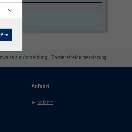
en
ießen
inweise zur Anmeldung
Barrierefreiheitserklärung
Anfahrt
►
Anfahrt