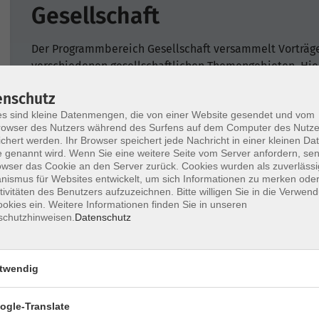
Gesellschaft
Der Programmbereich Gesellschaft versammelt Vorträg
verschiedenen gesellschaftlichen Themengebieten. Hier
Politik, Zeitgeschehen, Philosophie, Nachhaltigkeit un
enschutz
Insbesondere für Ältere, für junge Eltern, für Menschen
s sind kleine Datenmengen, die von einer Website gesendet und vom
owser des Nutzers während des Surfens auf dem Computer des Nutze
ehrenamtlich engagieren, haben wir ein umfangreiches
chert werden. Ihr Browser speichert jede Nachricht in einer kleinen Dat
 genannt wird. Wenn Sie eine weitere Seite vom Server anfordern, se
Nutzen Sie für die gezielte Suche unsere Kategorien au
owser das Cookie an den Server zurück. Cookies wurden als zuverlässi
Einzelveranstaltungen finden Sie unter vhs-erlangen.de
ismus für Websites entwickelt, um sich Informationen zu merken oder
Schaltfläche auf "nur beginnende".
tivitäten des Benutzers aufzuzeichnen. Bitte willigen Sie in die Verwen
okies ein. Weitere Informationen finden Sie in unseren
schutzhinweisen.
Datenschutz
Wochentage
Tageszeit
twendig
ogle-Translate