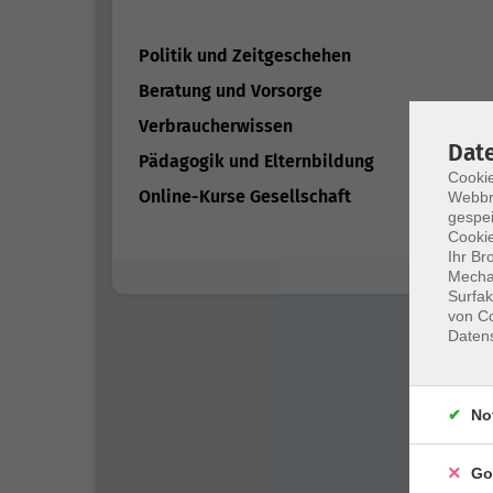
Politik und Zeitgeschehen
Beratung und Vorsorge
Verbraucherwissen
Dat
Pädagogik und Elternbildung
Cookie
Online-Kurse Gesellschaft
Webbr
gespei
Cookie
Ihr Br
Mechan
Surfak
von Co
Daten
No
Go