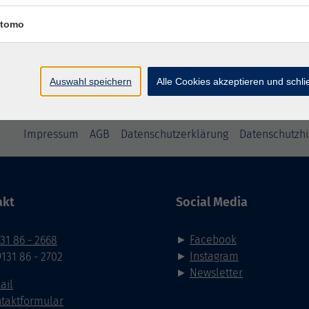
mehr lad
tomo
Keine passenden Kurse gefunden.
Auswahl speichern
Alle Cookies akzeptieren und schl
Impressum
AGB
Datenschutzerklärung
Datenschutzh
akt
Social Media
►
Facebook
31 86 - 2668
►
Instagram
9131 86 - 2702
►
Newsletter
ail
taktformular