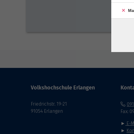
Ma
Volkshochschule Erlangen
Kont
Friedrichstr. 19-21
091
91054 Erlangen
Fax: 0
►
E-M
►
Kon