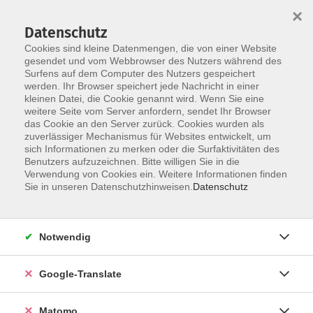
×
Datenschutz
Cookies sind kleine Datenmengen, die von einer Website
gesendet und vom Webbrowser des Nutzers während des
Surfens auf dem Computer des Nutzers gespeichert
Skip to main content
werden. Ihr Browser speichert jede Nachricht in einer
kleinen Datei, die Cookie genannt wird. Wenn Sie eine
weitere Seite vom Server anfordern, sendet Ihr Browser
das Cookie an den Server zurück. Cookies wurden als
zuverlässiger Mechanismus für Websites entwickelt, um
sich Informationen zu merken oder die Surfaktivitäten des
Benutzers aufzuzeichnen. Bitte willigen Sie in die
Ergebnisse filtern
Verwendung von Cookies ein. Weitere Informationen finden
Sie in unseren Datenschutzhinweisen.
Datenschutz
mehr laden
Notwendig
Keine passenden Kurse gefunden.
Google-Translate
mehr laden
Matomo