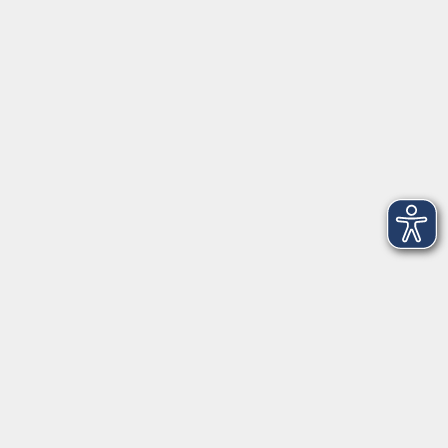
►
Telefonzeiten
Social Media
►
Facebook
►
Instagram
►
Newsletter
Anfahrt
►
Anfahrt