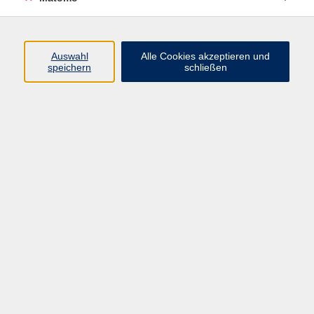
Kurse
Auswahl
Alle Cookies akzeptieren und
speichern
schließen
Beruf & Digitales
Gesellschaft
Gesundheit & Ernährung
Integration
Kultur
Sprachen
Impressum
AGB