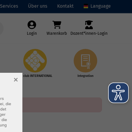
Services
Über uns
Kontakt
Language
Login
Warenkorb
Dozent*innen-Login
vhs club INTERNATIONAL
Integration
×
rs
ei, die
ndet
ger
 die
dung