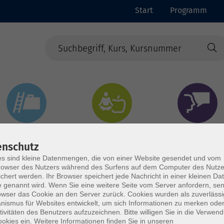
Start
Programm
Beruf & Digitales
Gesundheit & Ernährung
Sprachen
enschutz
s sind kleine Datenmengen, die von einer Website gesendet und vom
owser des Nutzers während des Surfens auf dem Computer des Nutze
chert werden. Ihr Browser speichert jede Nachricht in einer kleinen Dat
 genannt wird. Wenn Sie eine weitere Seite vom Server anfordern, se
owser das Cookie an den Server zurück. Cookies wurden als zuverlässi
ismus für Websites entwickelt, um sich Informationen zu merken oder
tivitäten des Benutzers aufzuzeichnen. Bitte willigen Sie in die Verwen
okies ein. Weitere Informationen finden Sie in unseren