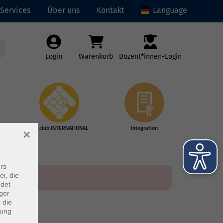
Services
Über uns
Kontakt
Language
Login
Warenkorb
Dozent*innen-Login
vhs club INTERNATIONAL
Integration
×
rs
ei, die
ndet
ger
 die
dung