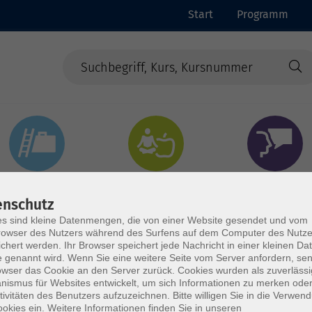
Start
Programm
Beruf & Digitales
Gesundheit & Ernährung
Sprachen
enschutz
s sind kleine Datenmengen, die von einer Website gesendet und vom
owser des Nutzers während des Surfens auf dem Computer des Nutze
chert werden. Ihr Browser speichert jede Nachricht in einer kleinen Dat
 genannt wird. Wenn Sie eine weitere Seite vom Server anfordern, se
owser das Cookie an den Server zurück. Cookies wurden als zuverlässi
ismus für Websites entwickelt, um sich Informationen zu merken oder
tivitäten des Benutzers aufzuzeichnen. Bitte willigen Sie in die Verwen
okies ein. Weitere Informationen finden Sie in unseren