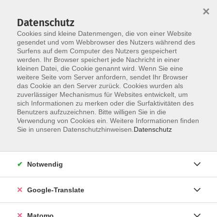
×
Datenschutz
Cookies sind kleine Datenmengen, die von einer Website
gesendet und vom Webbrowser des Nutzers während des
Surfens auf dem Computer des Nutzers gespeichert
Skip to main content
werden. Ihr Browser speichert jede Nachricht in einer
kleinen Datei, die Cookie genannt wird. Wenn Sie eine
weitere Seite vom Server anfordern, sendet Ihr Browser
Der Kurs konnte nicht gefunden werden.
das Cookie an den Server zurück. Cookies wurden als
zuverlässiger Mechanismus für Websites entwickelt, um
sich Informationen zu merken oder die Surfaktivitäten des
Benutzers aufzuzeichnen. Bitte willigen Sie in die
Verwendung von Cookies ein. Weitere Informationen finden
Impressum
Sie in unseren Datenschutzhinweisen.
Datenschutz
AGB
Datenschutzerklärung
Notwendig
Datenschutzhinweise zur Anmeldung
Barrierefreiheitserklärung
Google-Translate
Matomo