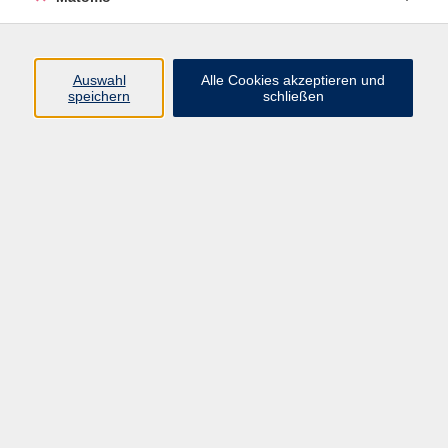
Volkshochschule Erlangen
Friedrichstr. 19-21
Auswahl
Alle Cookies akzeptieren und
91054 Erlangen
speichern
schließen
Kontakt
09131 86 - 2668
Fax: 09131 86 - 2702
►
E-Mail
►
Kontaktformular
►
Öffnungszeiten
►
Telefonzeiten