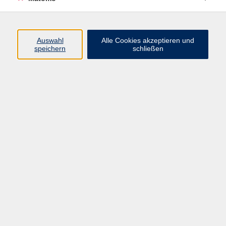
Kursnummer 26W250134
Auswahl
Alle Cookies akzeptieren und
speichern
schließen
Kindergartenkinder – Wenn die Wut tobt
(Online-Kurs)
Mi. 18.11.2026 19:30 Uhr
Judith Merges
Kursnummer 26W250136
Grundschulkinder – Immer derselbe Streit? Vom
Streit zur Lösung (Online-Kurs)
Do. 03.12.2026 19:30 Uhr
Judith Merges