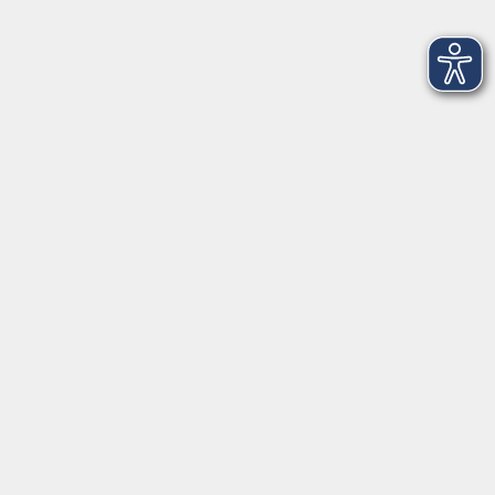
Finanzwirtschaft - Xpert Business (Online-Kurs)
Di. 03.11.2026 18:30 Uhr
Fachdozent*in von Xpert Business LernNetz
Kursnummer 26W412008
Bilanzierung – Xpert Business (Online-Kurs)
Di. 03.11.2026 18:30 Uhr
Fachdozent*in von Xpert Business LernNetz
Kursnummer 26W412009