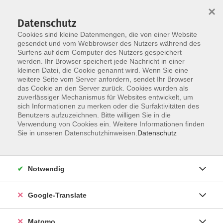
×
Datenschutz
Cookies sind kleine Datenmengen, die von einer Website
gesendet und vom Webbrowser des Nutzers während des
Surfens auf dem Computer des Nutzers gespeichert
Skip to main content
werden. Ihr Browser speichert jede Nachricht in einer
kleinen Datei, die Cookie genannt wird. Wenn Sie eine
weitere Seite vom Server anfordern, sendet Ihr Browser
das Cookie an den Server zurück. Cookies wurden als
zuverlässiger Mechanismus für Websites entwickelt, um
sich Informationen zu merken oder die Surfaktivitäten des
Benutzers aufzuzeichnen. Bitte willigen Sie in die
Ergebnisse filtern
Verwendung von Cookies ein. Weitere Informationen finden
Sie in unseren Datenschutzhinweisen.
Datenschutz
mehr laden
Notwendig
Gelassen bleiben, wenn Kinder uns an unsere
Grenzen bringen (Online-Kurs)
Google-Translate
Do. 22.10.2026 19:30 Uhr
Judith Merges
Matomo