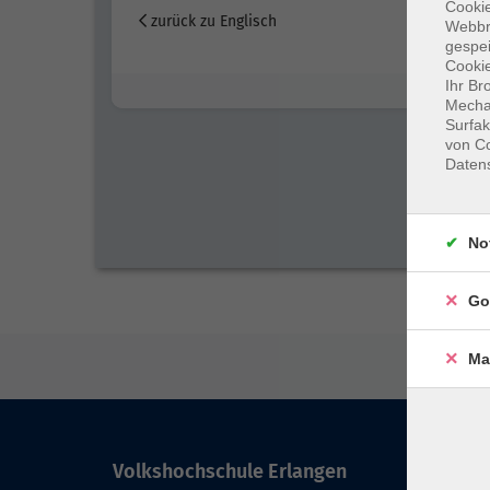
Cookie
zurück zu Englisch
Webbr
gespei
Cookie
Ihr Br
Mechan
Surfak
von Co
Daten
No
Go
Ma
Volkshochschule Erlangen
Kont