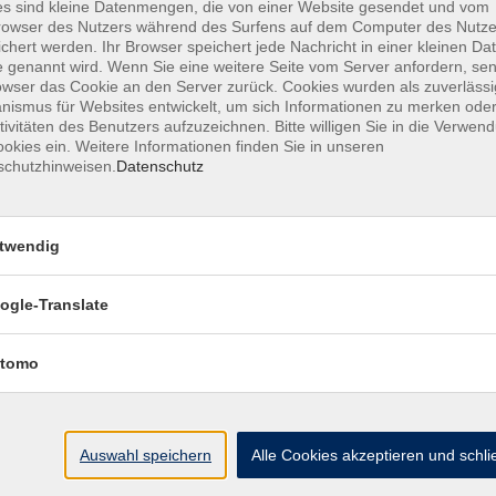
s sind kleine Datenmengen, die von einer Website gesendet und vom
Englisch - Niveaustufe C1 u
owser des Nutzers während des Surfens auf dem Computer des Nutze
chert werden. Ihr Browser speichert jede Nachricht in einer kleinen Dat
 genannt wird. Wenn Sie eine weitere Seite vom Server anfordern, se
owser das Cookie an den Server zurück. Cookies wurden als zuverlässi
Wochentage
Tageszeit
ismus für Websites entwickelt, um sich Informationen zu merken oder
tivitäten des Benutzers aufzuzeichnen. Bitte willigen Sie in die Verwen
okies ein. Weitere Informationen finden Sie in unseren
schutzhinweisen.
Datenschutz
Keine passenden Kurse gefunden.
twendig
ogle-Translate
tomo
Impressum
AGB
Datenschutzerklärung
Datenschutzh
Auswahl speichern
Alle Cookies akzeptieren und schl
akt
Social Media