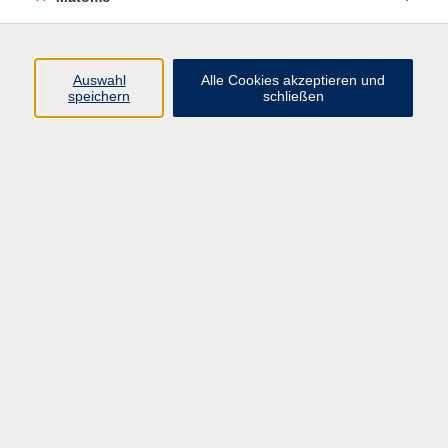
Keramisches Gestalten
In unserer Keramikwerkstatt werden in entspannter
Atmosphäre verschiedene Aufbau- und
Auswahl
Alle Cookies akzeptieren und
speichern
schließen
Dekorationstechniken unterrichtet. Unsere
versierten ...
mehr lesen
Ergebnisse filtern
Keine passenden Kurse gefunden.
Impressum
AGB
Datenschutzerklärung