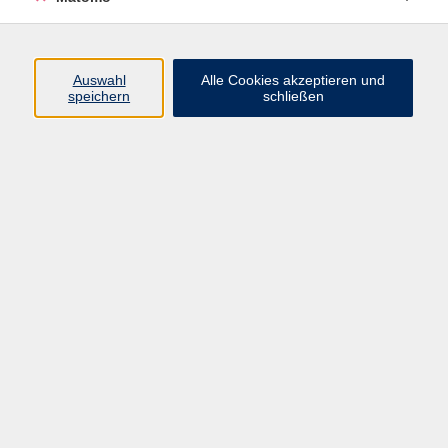
Volkshochschule Erlangen
Friedrichstr. 19-21
Auswahl
Alle Cookies akzeptieren und
91054 Erlangen
speichern
schließen
Kontakt
09131 86 - 2668
Fax: 09131 86 - 2702
►
E-Mail
►
Kontaktformular
►
Öffnungszeiten
►
Telefonzeiten