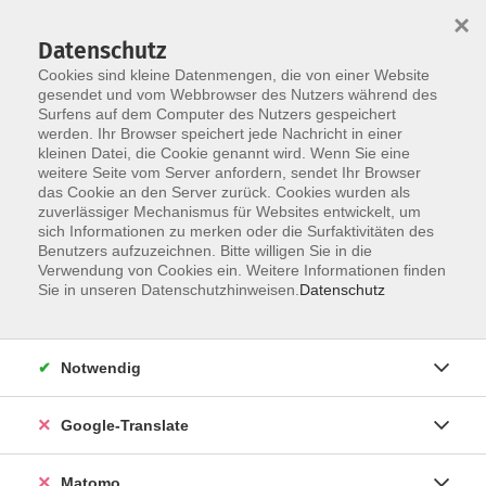
×
Datenschutz
Cookies sind kleine Datenmengen, die von einer Website
gesendet und vom Webbrowser des Nutzers während des
Surfens auf dem Computer des Nutzers gespeichert
Skip to main content
werden. Ihr Browser speichert jede Nachricht in einer
kleinen Datei, die Cookie genannt wird. Wenn Sie eine
weitere Seite vom Server anfordern, sendet Ihr Browser
Der Kurs konnte nicht gefunden werden.
das Cookie an den Server zurück. Cookies wurden als
zuverlässiger Mechanismus für Websites entwickelt, um
sich Informationen zu merken oder die Surfaktivitäten des
Benutzers aufzuzeichnen. Bitte willigen Sie in die
Verwendung von Cookies ein. Weitere Informationen finden
Impressum
Sie in unseren Datenschutzhinweisen.
Datenschutz
AGB
Datenschutzerklärung
Notwendig
Datenschutzhinweise zur Anmeldung
Barrierefreiheitserklärung
Google-Translate
Matomo