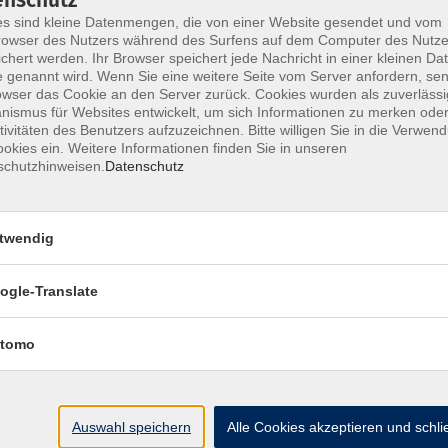
rtifizierte Gesundheitspraktikerin für Prävention und Gesunde
s sind kleine Datenmengen, die von einer Website gesendet und vom
Jahren arbeitet sie freiberuflich als Dozentin und begleitet 
owser des Nutzers während des Surfens auf dem Computer des Nutze
exologin, Reiki-Meisterin/Lehrerin und Kräuterexpertin ist es 
chert werden. Ihr Browser speichert jede Nachricht in einer kleinen Dat
 genannt wird. Wenn Sie eine weitere Seite vom Server anfordern, se
derung ihres Wohlbefindens näherzubringen.
owser das Cookie an den Server zurück. Cookies wurden als zuverlässi
ismus für Websites entwickelt, um sich Informationen zu merken oder
tivitäten des Benutzers aufzuzeichnen. Bitte willigen Sie in die Verwen
okies ein. Weitere Informationen finden Sie in unseren
schutzhinweisen.
Datenschutz
twendig
ogle-Translate
tomo
Impressum
AGB
Datenschutzerklärung
Datenschutzh
Auswahl speichern
Alle Cookies akzeptieren und schl