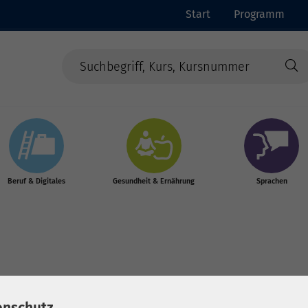
Start
Programm
Beruf & Digitales
Gesundheit & Ernährung
Sprachen
abine
enschutz