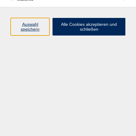
Vegane Küche
Ergebnisse filtern
Auswahl
Alle Cookies akzeptieren und
speichern
schließen
Keine passenden Kurse gefunden.
Impressum
AGB
Datenschutzerklärung
Datenschutzhinweise zur Anmeldung
Barrierefreiheitserklärung
Volkshochschule Erlangen