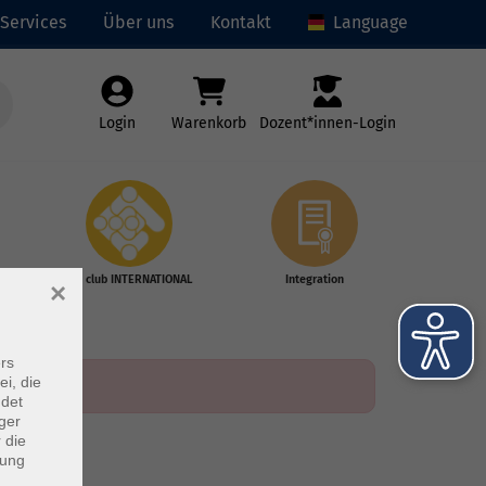
Services
Über uns
Kontakt
Language
Login
Warenkorb
Dozent*innen-Login
vhs club INTERNATIONAL
Integration
×
rs
ei, die
ndet
ger
 die
dung