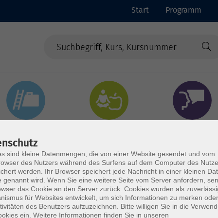
Start
Programm
Beruf & Digitales
Gesundheit & Ernährung
Sprachen
enschutz
s sind kleine Datenmengen, die von einer Website gesendet und vom
owser des Nutzers während des Surfens auf dem Computer des Nutze
chert werden. Ihr Browser speichert jede Nachricht in einer kleinen Dat
 genannt wird. Wenn Sie eine weitere Seite vom Server anfordern, se
owser das Cookie an den Server zurück. Cookies wurden als zuverlässi
ismus für Websites entwickelt, um sich Informationen zu merken oder
tivitäten des Benutzers aufzuzeichnen. Bitte willigen Sie in die Verwen
okies ein. Weitere Informationen finden Sie in unseren