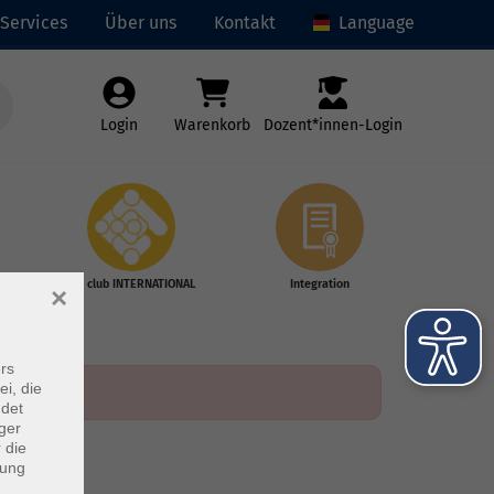
Services
Über uns
Kontakt
Language
Login
Warenkorb
Dozent*innen-Login
vhs club INTERNATIONAL
Integration
×
rs
ei, die
ndet
ger
 die
dung