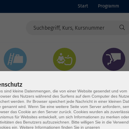
Start
Programm
Beruf & Digitales
Gesundheit & Ernährung
Sprachen
enschutz
s sind kleine Datenmengen, die von einer Website gesendet und vom
owser des Nutzers während des Surfens auf dem Computer des Nutze
chert werden. Ihr Browser speichert jede Nachricht in einer kleinen Dat
 genannt wird. Wenn Sie eine weitere Seite vom Server anfordern, se
owser das Cookie an den Server zurück. Cookies wurden als zuverlässi
ismus für Websites entwickelt, um sich Informationen zu merken oder
tivitäten des Benutzers aufzuzeichnen. Bitte willigen Sie in die Verwen
okies ein. Weitere Informationen finden Sie in unseren