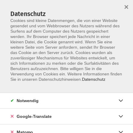
×
Datenschutz
Cookies sind kleine Datenmengen, die von einer Website
gesendet und vom Webbrowser des Nutzers während des
Surfens auf dem Computer des Nutzers gespeichert
Skip to main content
werden. Ihr Browser speichert jede Nachricht in einer
kleinen Datei, die Cookie genannt wird. Wenn Sie eine
weitere Seite vom Server anfordern, sendet Ihr Browser
Der Kurs konnte nicht gefunden werden.
das Cookie an den Server zurück. Cookies wurden als
zuverlässiger Mechanismus für Websites entwickelt, um
sich Informationen zu merken oder die Surfaktivitäten des
Benutzers aufzuzeichnen. Bitte willigen Sie in die
Verwendung von Cookies ein. Weitere Informationen finden
Impressum
Sie in unseren Datenschutzhinweisen.
Datenschutz
AGB
Datenschutzerklärung
Notwendig
Datenschutzhinweise zur Anmeldung
Barrierefreiheitserklärung
Google-Translate
Matomo