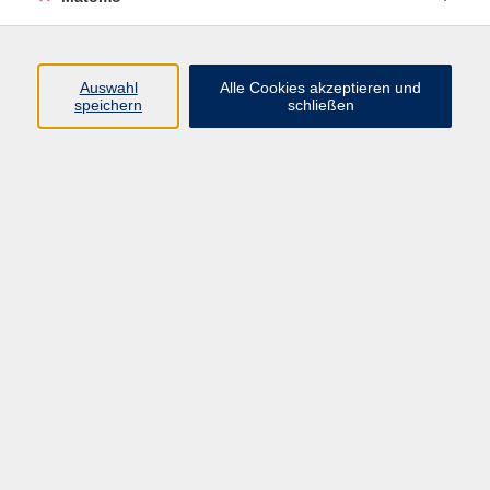
Volkshochschule Erlangen
Friedrichstr. 19-21
Auswahl
Alle Cookies akzeptieren und
91054 Erlangen
speichern
schließen
Kontakt
09131 86 - 2668
Fax: 09131 86 - 2702
►
E-Mail
►
Kontaktformular
►
Öffnungszeiten
►
Telefonzeiten