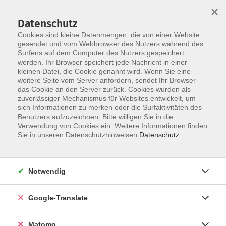
×
Datenschutz
Cookies sind kleine Datenmengen, die von einer Website
gesendet und vom Webbrowser des Nutzers während des
Surfens auf dem Computer des Nutzers gespeichert
Skip to main content
werden. Ihr Browser speichert jede Nachricht in einer
kleinen Datei, die Cookie genannt wird. Wenn Sie eine
weitere Seite vom Server anfordern, sendet Ihr Browser
das Cookie an den Server zurück. Cookies wurden als
zuverlässiger Mechanismus für Websites entwickelt, um
sich Informationen zu merken oder die Surfaktivitäten des
Benutzers aufzuzeichnen. Bitte willigen Sie in die
Ergebnisse filtern
Verwendung von Cookies ein. Weitere Informationen finden
Sie in unseren Datenschutzhinweisen.
Datenschutz
Integration allgemein (KURS 94)
Notwendig
Mo. 12.01.2026 08:30 Uhr
Gabriele Buda
Google-Translate
Lilli Schenke
Kursnummer 25W601940
Matomo