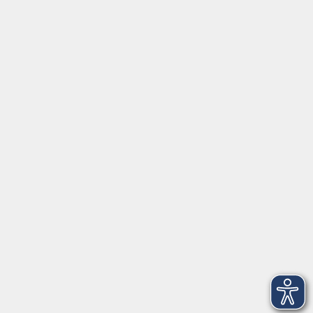
vhs Gmünder
Kursnummer 26W250119
Entspannung und Stressregulation bei Kindern –
Informationen und Tipps (Online-Vortrag)
Do. 15.10.2026 18:30 Uhr
Irina Werner
Kursnummer 26W250120
Beikost – Informationen und Tipps für Eltern
(Online-Vortrag)