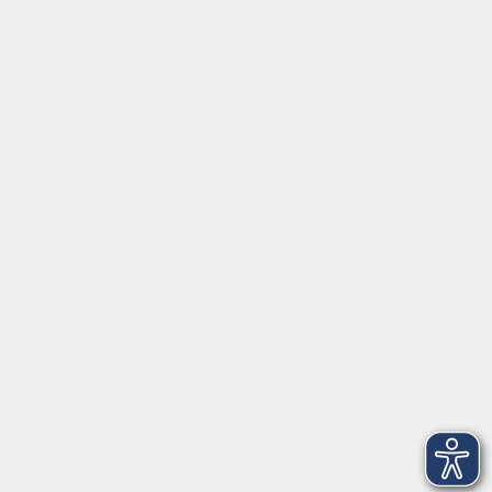
vhs Gmünder
Kursnummer 26W250119
Entspannung und Stressregulation bei Kindern –
Informationen und Tipps (Online-Vortrag)
Do. 15.10.2026 18:30 Uhr
Irina Werner
Kursnummer 26W250120
Beikost – Informationen und Tipps für Eltern
(Online-Vortrag)