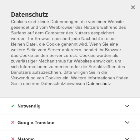
×
Datenschutz
Cookies sind kleine Datenmengen, die von einer Website
gesendet und vom Webbrowser des Nutzers während des
Surfens auf dem Computer des Nutzers gespeichert
Skip to main content
werden. Ihr Browser speichert jede Nachricht in einer
kleinen Datei, die Cookie genannt wird. Wenn Sie eine
weitere Seite vom Server anfordern, sendet Ihr Browser
das Cookie an den Server zurück. Cookies wurden als
zuverlässiger Mechanismus für Websites entwickelt, um
sich Informationen zu merken oder die Surfaktivitäten des
Benutzers aufzuzeichnen. Bitte willigen Sie in die
Ergebnisse filtern
Verwendung von Cookies ein. Weitere Informationen finden
Sie in unseren Datenschutzhinweisen.
Datenschutz
Integration allgemein (KURS 94)
Notwendig
Mo. 12.01.2026 08:30 Uhr
Gabriele Buda
Google-Translate
Lilli Schenke
Kursnummer 25W601940
Matomo