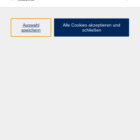
Volkshochschule Erlangen
Friedrichstr. 19-21
Auswahl
Alle Cookies akzeptieren und
91054 Erlangen
speichern
schließen
Kontakt
09131 86 - 2668
Fax: 09131 86 - 2702
►
E-Mail
►
Kontaktformular
►
Öffnungszeiten
►
Telefonzeiten