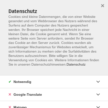
×
Datenschutz
Cookies sind kleine Datenmengen, die von einer Website
gesendet und vom Webbrowser des Nutzers während des
Surfens auf dem Computer des Nutzers gespeichert
Skip to main content
werden. Ihr Browser speichert jede Nachricht in einer
kleinen Datei, die Cookie genannt wird. Wenn Sie eine
weitere Seite vom Server anfordern, sendet Ihr Browser
Der Kurs konnte nicht gefunden werden.
das Cookie an den Server zurück. Cookies wurden als
zuverlässiger Mechanismus für Websites entwickelt, um
sich Informationen zu merken oder die Surfaktivitäten des
Benutzers aufzuzeichnen. Bitte willigen Sie in die
Verwendung von Cookies ein. Weitere Informationen finden
Impressum
Sie in unseren Datenschutzhinweisen.
Datenschutz
AGB
Datenschutzerklärung
Notwendig
Datenschutzhinweise zur Anmeldung
Barrierefreiheitserklärung
Google-Translate
Matomo