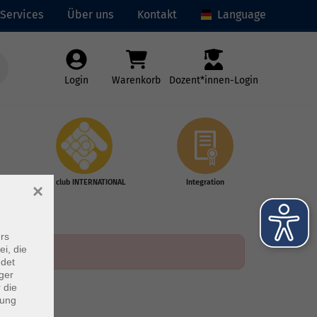
Services
Über uns
Kontakt
Language
Login
Warenkorb
Dozent*innen-Login
vhs club INTERNATIONAL
Integration
×
rs
ei, die
ndet
ger
 die
dung