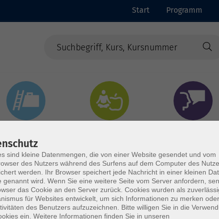
Start
Programm
Beruf & Digitales
Gesundheit & Ernährung
Sprachen
enschutz
s sind kleine Datenmengen, die von einer Website gesendet und vom
owser des Nutzers während des Surfens auf dem Computer des Nutze
chert werden. Ihr Browser speichert jede Nachricht in einer kleinen Dat
 genannt wird. Wenn Sie eine weitere Seite vom Server anfordern, se
owser das Cookie an den Server zurück. Cookies wurden als zuverlässi
ismus für Websites entwickelt, um sich Informationen zu merken oder
tivitäten des Benutzers aufzuzeichnen. Bitte willigen Sie in die Verwen
okies ein. Weitere Informationen finden Sie in unseren