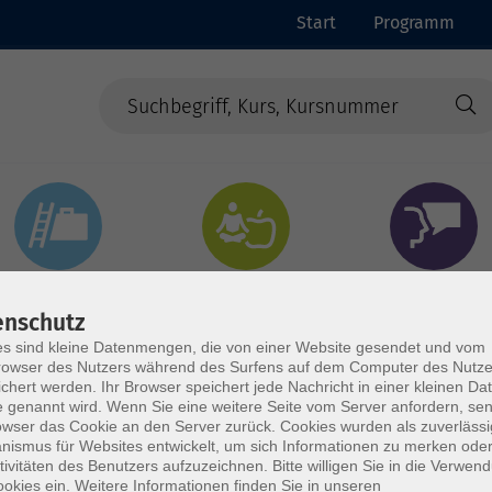
Start
Programm
Beruf & Digitales
Gesundheit & Ernährung
Sprachen
enschutz
s sind kleine Datenmengen, die von einer Website gesendet und vom
owser des Nutzers während des Surfens auf dem Computer des Nutze
chert werden. Ihr Browser speichert jede Nachricht in einer kleinen Dat
 genannt wird. Wenn Sie eine weitere Seite vom Server anfordern, se
owser das Cookie an den Server zurück. Cookies wurden als zuverlässi
ismus für Websites entwickelt, um sich Informationen zu merken oder
tivitäten des Benutzers aufzuzeichnen. Bitte willigen Sie in die Verwen
okies ein. Weitere Informationen finden Sie in unseren