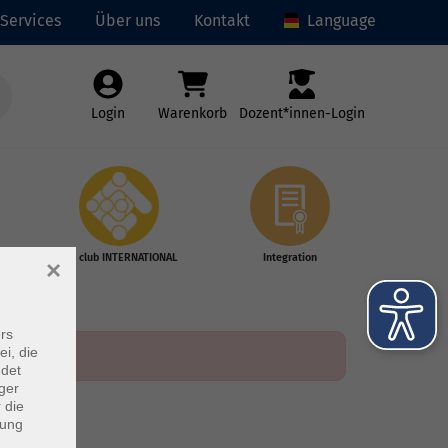
Services
Über uns
Kontakt
Language
Login
Warenkorb
Dozent*innen-Login
vhs club INTERNATIONAL
Integration
×
rs
ei, die
ndet
ger
 die
dung