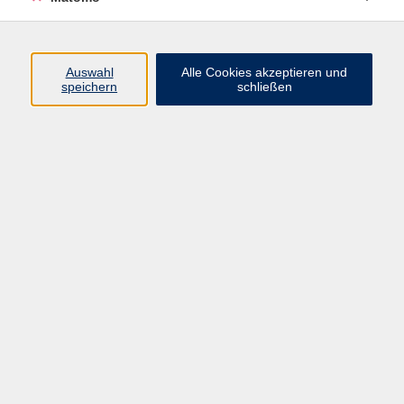
Volkshochschule Erlangen
Friedrichstr. 19-21
Auswahl
Alle Cookies akzeptieren und
91054 Erlangen
speichern
schließen
Kontakt
09131 86 - 2668
Fax: 09131 86 - 2702
►
E-Mail
►
Kontaktformular
►
Öffnungszeiten
►
Telefonzeiten