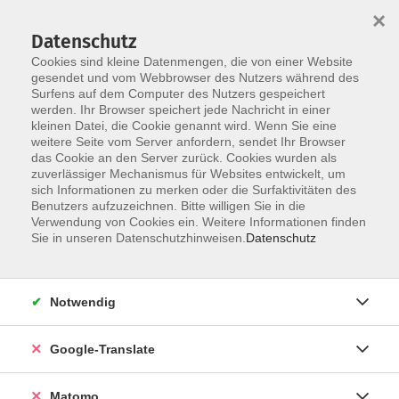
×
Datenschutz
Cookies sind kleine Datenmengen, die von einer Website
gesendet und vom Webbrowser des Nutzers während des
Surfens auf dem Computer des Nutzers gespeichert
Skip to main content
werden. Ihr Browser speichert jede Nachricht in einer
kleinen Datei, die Cookie genannt wird. Wenn Sie eine
weitere Seite vom Server anfordern, sendet Ihr Browser
Der Kurs konnte nicht gefunden werden.
das Cookie an den Server zurück. Cookies wurden als
zuverlässiger Mechanismus für Websites entwickelt, um
sich Informationen zu merken oder die Surfaktivitäten des
Benutzers aufzuzeichnen. Bitte willigen Sie in die
Verwendung von Cookies ein. Weitere Informationen finden
Impressum
Sie in unseren Datenschutzhinweisen.
Datenschutz
AGB
Datenschutzerklärung
Notwendig
Datenschutzhinweise zur Anmeldung
Barrierefreiheitserklärung
Google-Translate
Matomo