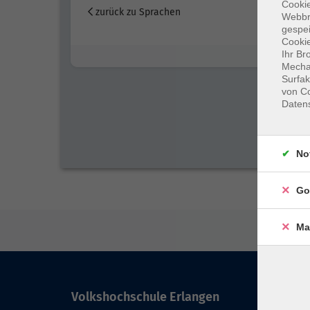
Cookie
zurück zu Sprachen
Webbr
gespei
Cookie
Ihr Br
Mechan
Surfak
von Co
Daten
No
Go
Ma
Volkshochschule Erlangen
Kont