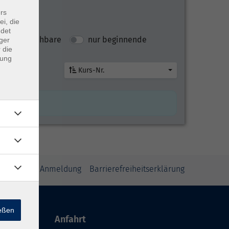
rs
ei, die
ndet
nur buchbare
nur beginnende
ger
 die
dung
Kurs-Nr.
inweise zur Anmeldung
Barrierefreiheitserklärung
ießen
Anfahrt