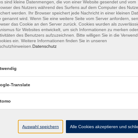
s sind kleine Datenmengen, die von einer Website gesendet und vom
Vietnamesisch
owser des Nutzers während des Surfens auf dem Computer des Nutze
chert werden. Ihr Browser speichert jede Nachricht in einer kleinen Dat
 genannt wird. Wenn Sie eine weitere Seite vom Server anfordern, se
Wochentage
Tageszeit
owser das Cookie an den Server zurück. Cookies wurden als zuverlässi
ismus für Websites entwickelt, um sich Informationen zu merken oder
tivitäten des Benutzers aufzuzeichnen. Bitte willigen Sie in die Verwen
okies ein. Weitere Informationen finden Sie in unseren
schutzhinweisen.
Datenschutz
Keine passenden Kurse gefunden.
twendig
ogle-Translate
tomo
Impressum
AGB
Datenschutzerklärung
Datenschutzh
Auswahl speichern
Alle Cookies akzeptieren und schl
akt
Social Media