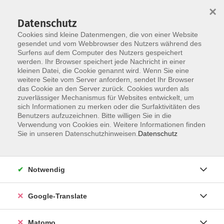
×
Datenschutz
Cookies sind kleine Datenmengen, die von einer Website
gesendet und vom Webbrowser des Nutzers während des
Surfens auf dem Computer des Nutzers gespeichert
Skip to main content
werden. Ihr Browser speichert jede Nachricht in einer
kleinen Datei, die Cookie genannt wird. Wenn Sie eine
weitere Seite vom Server anfordern, sendet Ihr Browser
Der Kurs konnte nicht gefunden werden.
das Cookie an den Server zurück. Cookies wurden als
zuverlässiger Mechanismus für Websites entwickelt, um
sich Informationen zu merken oder die Surfaktivitäten des
Benutzers aufzuzeichnen. Bitte willigen Sie in die
Verwendung von Cookies ein. Weitere Informationen finden
Impressum
Sie in unseren Datenschutzhinweisen.
Datenschutz
AGB
Datenschutzerklärung
Notwendig
Datenschutzhinweise zur Anmeldung
Barrierefreiheitserklärung
Google-Translate
Matomo