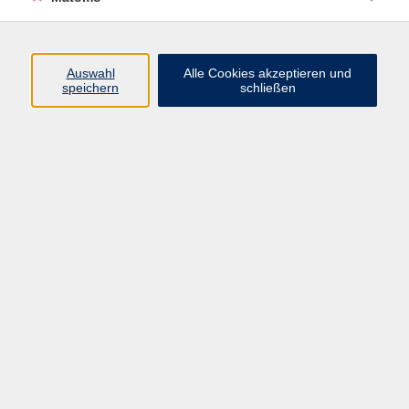
Volkshochschule Erlangen
Friedrichstr. 19-21
Auswahl
Alle Cookies akzeptieren und
91054 Erlangen
speichern
schließen
Kontakt
09131 86 - 2668
Fax: 09131 86 - 2702
►
E-Mail
►
Kontaktformular
►
Öffnungszeiten
►
Telefonzeiten