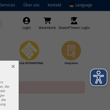
Services
Über uns
Kontakt
Language
Login
Warenkorb
Dozent*innen-Login
vhs club INTERNATIONAL
Integration
×
rs
ei, die
ndet
ger
 die
dung