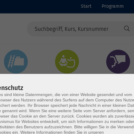
Start
Programm
Beruf & Digitales
Gesundheit & Ernährung
Sprachen
enschutz
s sind kleine Datenmengen, die von einer Website gesendet und vom
owser des Nutzers während des Surfens auf dem Computer des Nutze
chert werden. Ihr Browser speichert jede Nachricht in einer kleinen Dat
 genannt wird. Wenn Sie eine weitere Seite vom Server anfordern, se
owser das Cookie an den Server zurück. Cookies wurden als zuverlässi
ismus für Websites entwickelt, um sich Informationen zu merken oder
tivitäten des Benutzers aufzuzeichnen. Bitte willigen Sie in die Verwen
okies ein. Weitere Informationen finden Sie in unseren