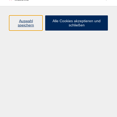
Volkshochschule Erlangen
Friedrichstr. 19-21
Auswahl
Alle Cookies akzeptieren und
91054 Erlangen
speichern
schließen
Kontakt
09131 86 - 2668
Fax: 09131 86 - 2702
►
E-Mail
►
Kontaktformular
►
Öffnungszeiten
►
Telefonzeiten