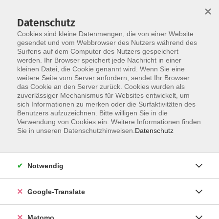
×
Datenschutz
Cookies sind kleine Datenmengen, die von einer Website
gesendet und vom Webbrowser des Nutzers während des
Surfens auf dem Computer des Nutzers gespeichert
Skip to main content
werden. Ihr Browser speichert jede Nachricht in einer
kleinen Datei, die Cookie genannt wird. Wenn Sie eine
weitere Seite vom Server anfordern, sendet Ihr Browser
Der Kurs konnte nicht gefunden werden.
das Cookie an den Server zurück. Cookies wurden als
zuverlässiger Mechanismus für Websites entwickelt, um
sich Informationen zu merken oder die Surfaktivitäten des
Benutzers aufzuzeichnen. Bitte willigen Sie in die
Verwendung von Cookies ein. Weitere Informationen finden
Impressum
Sie in unseren Datenschutzhinweisen.
Datenschutz
AGB
Datenschutzerklärung
Notwendig
Datenschutzhinweise zur Anmeldung
Barrierefreiheitserklärung
Google-Translate
Matomo