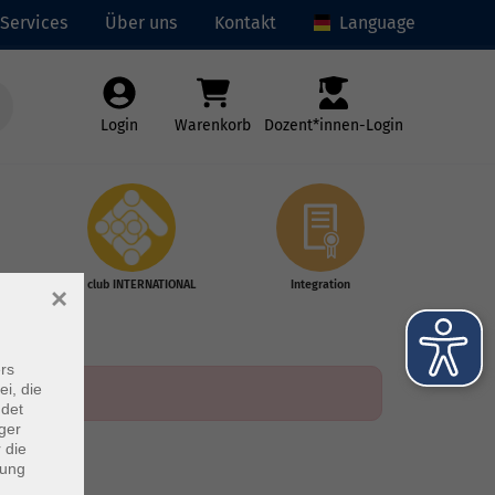
Services
Über uns
Kontakt
Language
Login
Warenkorb
Dozent*innen-Login
vhs club INTERNATIONAL
Integration
×
rs
ei, die
ndet
ger
 die
dung