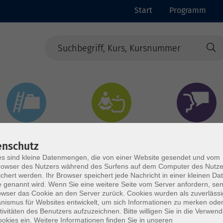
Start
Programm
Beruf & Digitales
Gesundheit & Ernährung
Sprachen
enschutz
s sind kleine Datenmengen, die von einer Website gesendet und vom
owser des Nutzers während des Surfens auf dem Computer des Nutze
chert werden. Ihr Browser speichert jede Nachricht in einer kleinen Dat
 genannt wird. Wenn Sie eine weitere Seite vom Server anfordern, se
owser das Cookie an den Server zurück. Cookies wurden als zuverlässi
ismus für Websites entwickelt, um sich Informationen zu merken oder
tivitäten des Benutzers aufzuzeichnen. Bitte willigen Sie in die Verwen
okies ein. Weitere Informationen finden Sie in unseren