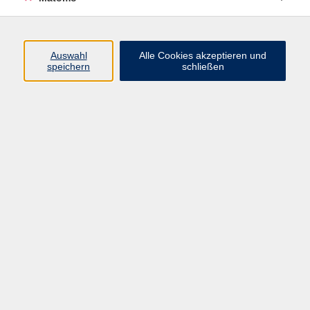
Volkshochschule Erlangen
Friedrichstr. 19-21
Auswahl
Alle Cookies akzeptieren und
91054 Erlangen
speichern
schließen
Kontakt
09131 86 - 2668
Fax: 09131 86 - 2702
►
E-Mail
►
Kontaktformular
►
Öffnungszeiten
►
Telefonzeiten