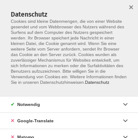
×
Datenschutz
Cookies sind kleine Datenmengen, die von einer Website
gesendet und vom Webbrowser des Nutzers während des
Surfens auf dem Computer des Nutzers gespeichert
Skip to main content
werden. Ihr Browser speichert jede Nachricht in einer
kleinen Datei, die Cookie genannt wird. Wenn Sie eine
weitere Seite vom Server anfordern, sendet Ihr Browser
Der Kurs konnte nicht gefunden werden.
das Cookie an den Server zurück. Cookies wurden als
zuverlässiger Mechanismus für Websites entwickelt, um
sich Informationen zu merken oder die Surfaktivitäten des
Benutzers aufzuzeichnen. Bitte willigen Sie in die
Verwendung von Cookies ein. Weitere Informationen finden
Impressum
Sie in unseren Datenschutzhinweisen.
Datenschutz
AGB
Datenschutzerklärung
Notwendig
Datenschutzhinweise zur Anmeldung
Barrierefreiheitserklärung
Google-Translate
Matomo