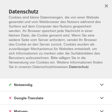
×
Datenschutz
Cookies sind kleine Datenmengen, die von einer Website
gesendet und vom Webbrowser des Nutzers während des
Surfens auf dem Computer des Nutzers gespeichert
Skip to main content
werden. Ihr Browser speichert jede Nachricht in einer
kleinen Datei, die Cookie genannt wird. Wenn Sie eine
weitere Seite vom Server anfordern, sendet Ihr Browser
Der Kurs konnte nicht gefunden werden.
das Cookie an den Server zurück. Cookies wurden als
zuverlässiger Mechanismus für Websites entwickelt, um
sich Informationen zu merken oder die Surfaktivitäten des
Benutzers aufzuzeichnen. Bitte willigen Sie in die
Verwendung von Cookies ein. Weitere Informationen finden
Impressum
Sie in unseren Datenschutzhinweisen.
Datenschutz
AGB
Datenschutzerklärung
Notwendig
Datenschutzhinweise zur Anmeldung
Barrierefreiheitserklärung
Google-Translate
Matomo