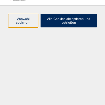
Volkshochschule Erlangen
Friedrichstr. 19-21
Auswahl
Alle Cookies akzeptieren und
91054 Erlangen
speichern
schließen
Kontakt
09131 86 - 2668
Fax: 09131 86 - 2702
►
E-Mail
►
Kontaktformular
►
Öffnungszeiten
►
Telefonzeiten