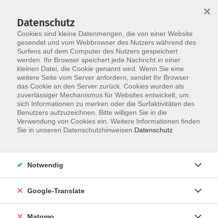
×
Datenschutz
Cookies sind kleine Datenmengen, die von einer Website
gesendet und vom Webbrowser des Nutzers während des
Surfens auf dem Computer des Nutzers gespeichert
Skip to main content
werden. Ihr Browser speichert jede Nachricht in einer
kleinen Datei, die Cookie genannt wird. Wenn Sie eine
weitere Seite vom Server anfordern, sendet Ihr Browser
Der Kurs konnte nicht gefunden werden.
das Cookie an den Server zurück. Cookies wurden als
zuverlässiger Mechanismus für Websites entwickelt, um
sich Informationen zu merken oder die Surfaktivitäten des
Benutzers aufzuzeichnen. Bitte willigen Sie in die
Verwendung von Cookies ein. Weitere Informationen finden
Impressum
Sie in unseren Datenschutzhinweisen.
Datenschutz
AGB
Datenschutzerklärung
Notwendig
Datenschutzhinweise zur Anmeldung
Barrierefreiheitserklärung
Google-Translate
Matomo