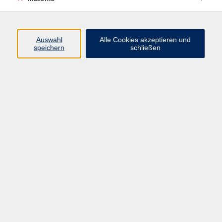
Volkshochschule Erlangen
Friedrichstr. 19-21
Auswahl
Alle Cookies akzeptieren und
91054 Erlangen
speichern
schließen
Kontakt
09131 86 - 2668
Fax: 09131 86 - 2702
►
E-Mail
►
Kontaktformular
►
Öffnungszeiten
►
Telefonzeiten