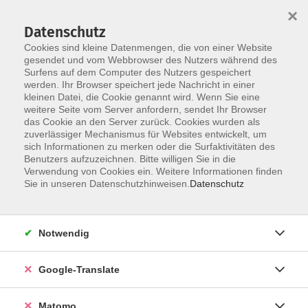
×
Datenschutz
Cookies sind kleine Datenmengen, die von einer Website
gesendet und vom Webbrowser des Nutzers während des
Surfens auf dem Computer des Nutzers gespeichert
Skip to main content
werden. Ihr Browser speichert jede Nachricht in einer
kleinen Datei, die Cookie genannt wird. Wenn Sie eine
weitere Seite vom Server anfordern, sendet Ihr Browser
Der Kurs konnte nicht gefunden werden.
das Cookie an den Server zurück. Cookies wurden als
zuverlässiger Mechanismus für Websites entwickelt, um
sich Informationen zu merken oder die Surfaktivitäten des
Benutzers aufzuzeichnen. Bitte willigen Sie in die
Verwendung von Cookies ein. Weitere Informationen finden
Impressum
Sie in unseren Datenschutzhinweisen.
Datenschutz
AGB
Datenschutzerklärung
Notwendig
Datenschutzhinweise zur Anmeldung
Barrierefreiheitserklärung
Google-Translate
Matomo