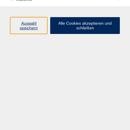
Volkshochschule Erlangen
Friedrichstr. 19-21
Auswahl
Alle Cookies akzeptieren und
91054 Erlangen
speichern
schließen
Kontakt
09131 86 - 2668
Fax: 09131 86 - 2702
►
E-Mail
►
Kontaktformular
►
Öffnungszeiten
►
Telefonzeiten