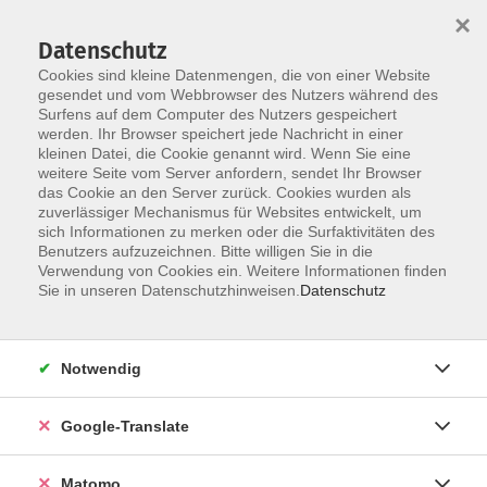
×
Datenschutz
Cookies sind kleine Datenmengen, die von einer Website
gesendet und vom Webbrowser des Nutzers während des
Surfens auf dem Computer des Nutzers gespeichert
Skip to main content
werden. Ihr Browser speichert jede Nachricht in einer
kleinen Datei, die Cookie genannt wird. Wenn Sie eine
weitere Seite vom Server anfordern, sendet Ihr Browser
Der Kurs konnte nicht gefunden werden.
das Cookie an den Server zurück. Cookies wurden als
zuverlässiger Mechanismus für Websites entwickelt, um
sich Informationen zu merken oder die Surfaktivitäten des
Benutzers aufzuzeichnen. Bitte willigen Sie in die
Verwendung von Cookies ein. Weitere Informationen finden
Impressum
Sie in unseren Datenschutzhinweisen.
Datenschutz
AGB
Datenschutzerklärung
Notwendig
Datenschutzhinweise zur Anmeldung
Barrierefreiheitserklärung
Google-Translate
Matomo