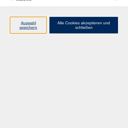
Volkshochschule Erlangen
Friedrichstr. 19-21
Auswahl
Alle Cookies akzeptieren und
91054 Erlangen
speichern
schließen
Kontakt
09131 86 - 2668
Fax: 09131 86 - 2702
►
E-Mail
►
Kontaktformular
►
Öffnungszeiten
►
Telefonzeiten